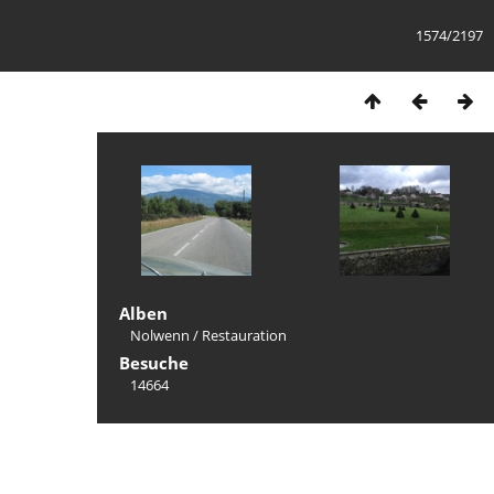
1574/2197
Alben
Nolwenn
/
Restauration
Besuche
14664