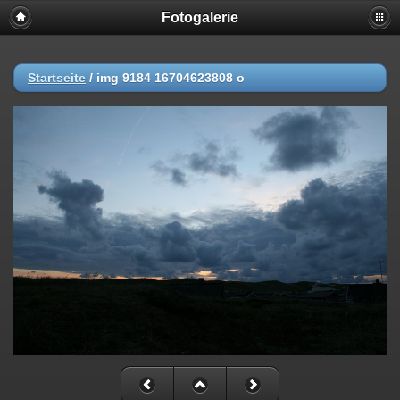
Fotogalerie
Startseite
/
img 9184 16704623808 o