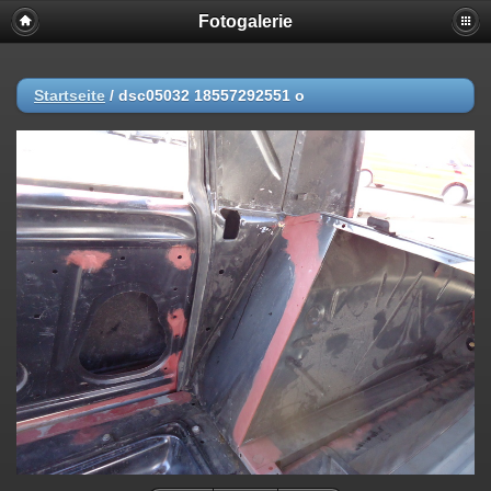
Fotogalerie
Startseite
/
dsc05032 18557292551 o