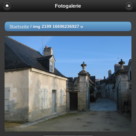
Fotogalerie
Startseite
/
img 2199 16696236927 o