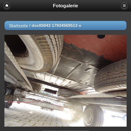
Fotogalerie
Startseite
/
dsc05043 17934569513 o