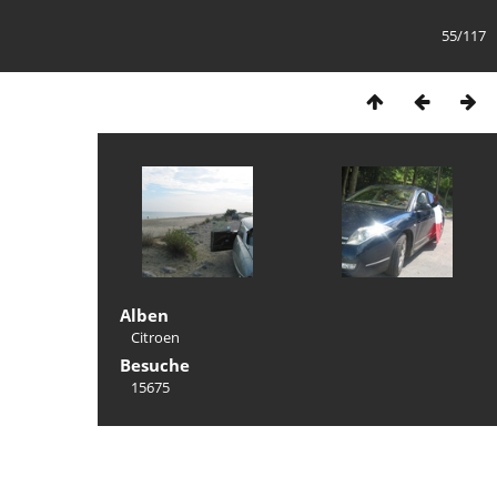
55/117
Alben
Citroen
Besuche
15675