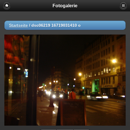
Fotogalerie
Startseite
/
dsc06219 16719031410 o