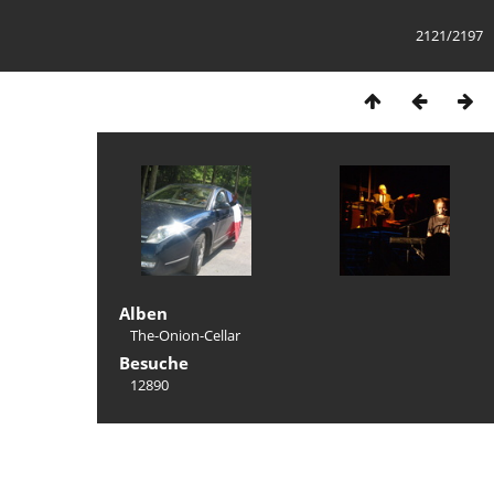
2121/2197
Alben
The-Onion-Cellar
Besuche
12890