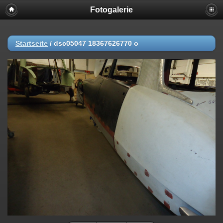
Fotogalerie
Startseite
/
dsc05047 18367626770 o