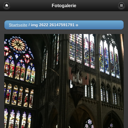
Fotogalerie
Startseite
/
img 2622 26147591791 o