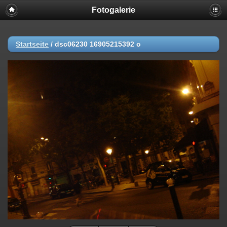
Fotogalerie
Startseite
/
dsc06230 16905215392 o