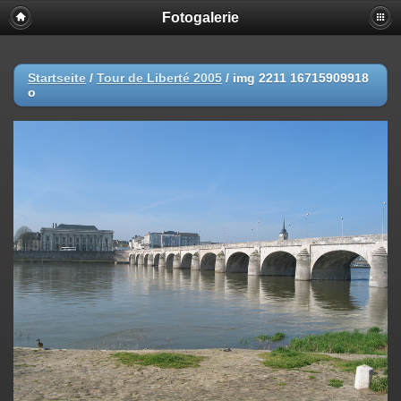
Fotogalerie
Startseite
/
Tour de Liberté 2005
/
img 2211 16715909918
o