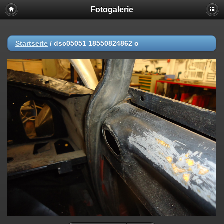
Fotogalerie
Startseite
/
dsc05051 18550824862 o