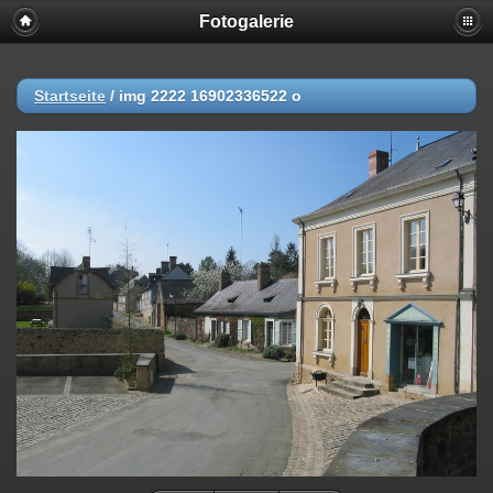
Fotogalerie
Startseite
/
img 2222 16902336522 o