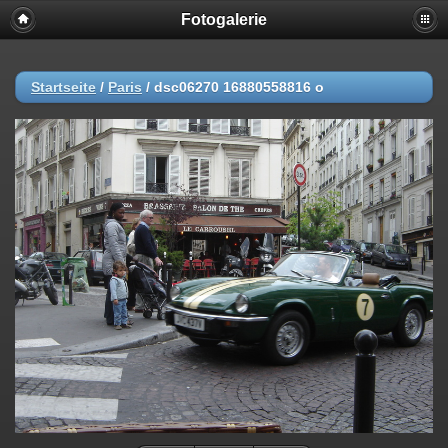
Fotogalerie
Startseite
/
Paris
/
dsc06270 16880558816 o