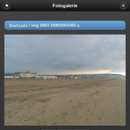
Fotogalerie
Startseite
/
img 2683 16903564365 o