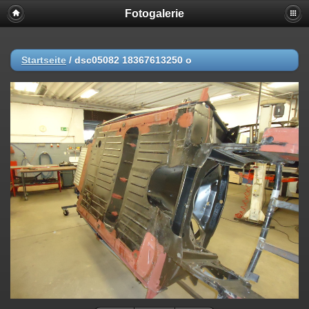
Fotogalerie
Startseite
/
dsc05082 18367613250 o