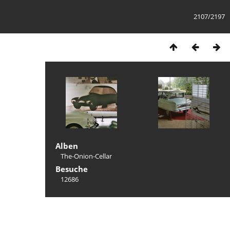
2107/2197
Alben
The-Onion-Cellar
Besuche
12686