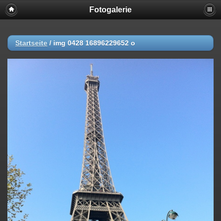
Fotogalerie
Startseite
/
img 0428 16896229652 o