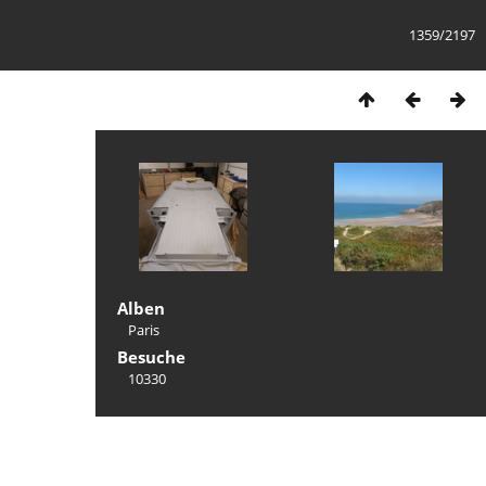
1359/2197
Alben
Paris
Besuche
10330