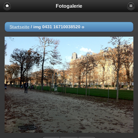
Fotogalerie
Startseite
/
img 0431 16710038520 o