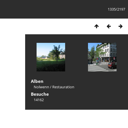
1335/2197
Alben
Nolwenn
/
Restauration
Besuche
14162