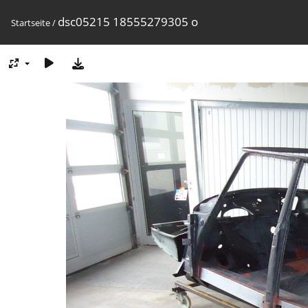
dsc05215 18555279305 o
Startseite
/