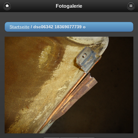
Fotogalerie
Startseite
/
dsc06342 18369077739 o