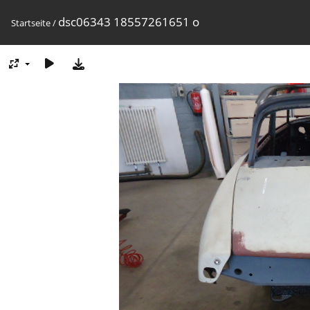
dsc06343 18557261651 o
Startseite
/