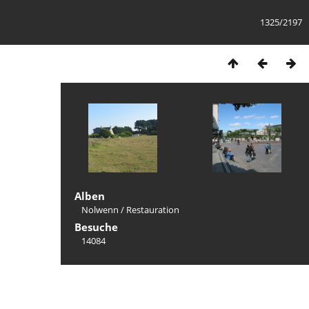
1325/2197
Alben
Nolwenn
/
Restauration
Besuche
14084