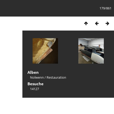
179/861
Alben
Nolwenn
/
Restauration
Besuche
14127