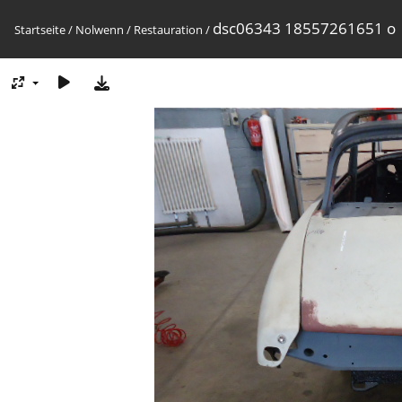
dsc06343 18557261651 o
Startseite
/
Nolwenn
/
Restauration
/